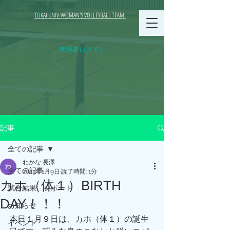
TOKAI UNIV.WOMAN'S VOLLEYBALL TEAM.
管理者ログイン
記事
全ての記事
わかな 長澤
全ての記事
2023年1月9日
読了時間: 1分
カホ（体１）BIRTH
試合結果、レポート
DAY！！！
お知らせ
本日１月９日は、カホ（体１）の誕生
イベント