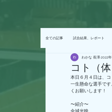
全ての記事
試合結果、レポート
わかな 長澤
2022
コト（体１
本日６月４日は、コ
一生懸命な選手です
くお願いします！
〜紹介〜
金城光映