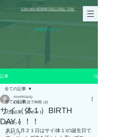
TOKAI UNIV.WOMAN'S VOLLEYBALL TEAM.
管理者ログイン
記事
全ての記事
rioseki0419
全ての記事
5月21日
読了時間: 1分
サイ（体１）BIRTH
試合結果、レポート
DAY！！！
お知らせ
本日５月２１日はサイ(体１)の誕生日で
イベント