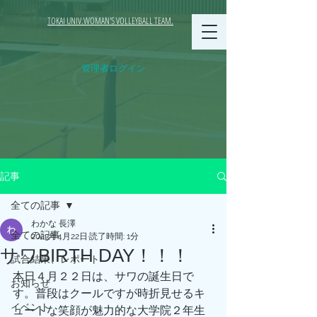
TOKAI UNIV.WOMAN'S VOLLEYBALL TEAM.
管理者ログイン
記事
全ての記事
わかな 長澤
全ての記事
2023年4月22日
読了時間: 1分
サワBIRTH DAY！！！
試合結果、レポート
本日４月２２日は、サワの誕生日で
お知らせ
す。普段はクールですが時折見せるキ
イベント
ュートな笑顔が魅力的な大学院２年生