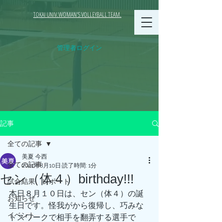
TOKAI UNIV.WOMAN'S VOLLEYBALL TEAM.
管理者ログイン
記事
全ての記事
美夏 今西
全ての記事
2021年8月10日
読了時間: 1分
セン（体４）birthday!!!
試合結果、レポート
本日８月１０日は、セン（体４）の誕
お知らせ
生日です。怪我がから復帰し、巧みな
イベント
トスワークで相手を翻弄する選手で