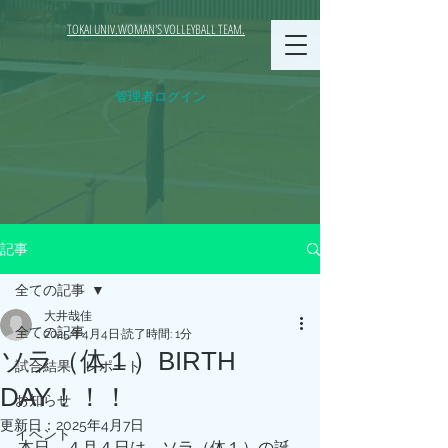
TOKAI UNIV.WOMAN'S VOLLEYBALL TEAM.
管理者ログイン
記事
全ての記事
大井哉佳
全ての記事
2025年4月4日
読了時間: 1分
ソラ（体１）BIRTH
試合結果、レポート
DAY！！！
お知らせ
更新日：
2025年4月7日
イベント
本日、４月４日は、ソラ（体１）の誕