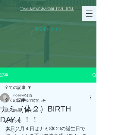
TOKAI UNIV.WOMAN'S VOLLEYBALL TEAM.
管理者ログイン
記事
全ての記事
rioseki0419
全ての記事
2月4日
読了時間: 1分
ナミ（体２）BIRTH
試合結果、レポート
DAY！！！
お知らせ
本日２月４日はナミ(体２)の誕生日で
イベント