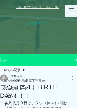
TOKAI UNIV.WOMAN'S VOLLEYBALL TEAM.
管理者ログイン
記事
全ての記事
大井哉佳
全ての記事
2024年3月9日
読了時間: 1分
フウ（体４）BIRTH
試合結果、レポート
DAY！！！
お知らせ
本日３月９日は、フウ（体４）の誕生
イベント