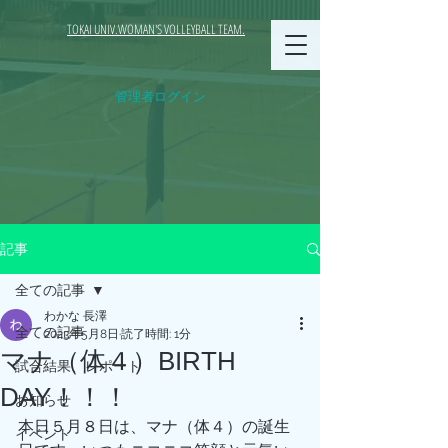
TOKAI UNIV.WOMAN'S VOLLEYBALL TEAM.
管理者ログイン
記事
全ての記事
わかな 長澤
全ての記事
2023年5月8日
読了時間: 1分
マナ（体４）BIRTH
試合結果、レポート
DAY！！！
お知らせ
本日５月８日は、マナ（体４）の誕生
イベント