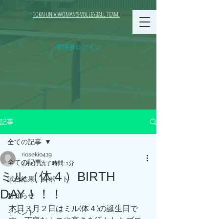
TOKAI UNIV.WOMAN'S VOLLEYBALL TEAM.
管理者ログイン
記事
全ての記事
rioseki0419
全ての記事
3月2日
読了時間: 1分
ミル（体４）BIRTH
試合結果、レポート
DAY！！！
お知らせ
本日３月２日はミル(体４)の誕生日で
イベント