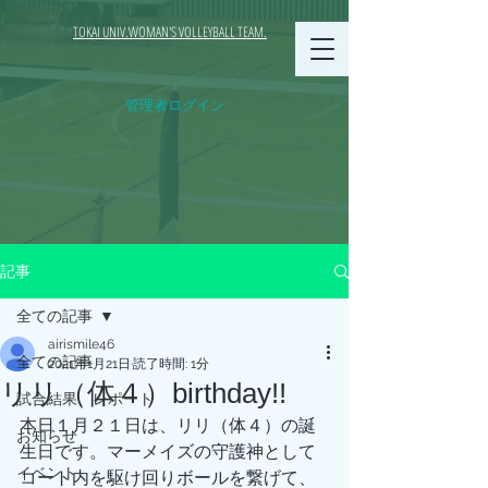
TOKAI UNIV.WOMAN'S VOLLEYBALL TEAM.
管理者ログイン
記事
全ての記事
airismile46
全ての記事
2021年1月21日
読了時間: 1分
リリ（体４）birthday!!
試合結果、レポート
本日１月２１日は、リリ（体４）の誕
お知らせ
生日です。マーメイズの守護神として
イベント
コート内を駆け回りボールを繋げて、