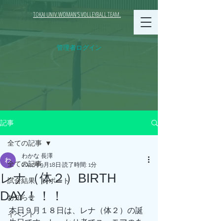
TOKAI UNIV.WOMAN'S VOLLEYBALL TEAM.
管理者ログイン
記事
全ての記事
わかな 長澤
全ての記事
2022年9月18日
読了時間: 1分
レナ（体２）BIRTH
試合結果、レポート
DAY！！！
お知らせ
本日９月１８日は、レナ（体２）の誕
イベント