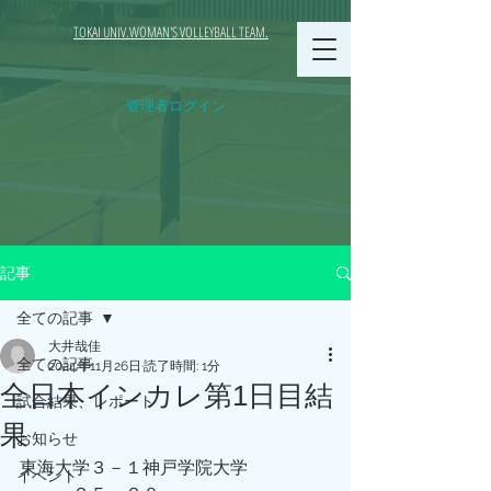
TOKAI UNIV.WOMAN'S VOLLEYBALL TEAM.
管理者ログイン
記事
全ての記事
大井哉佳
全ての記事
2024年11月26日
読了時間: 1分
全日本インカレ第1日目結
試合結果、レポート
果
お知らせ
東海大学３－１神戸学院大学
イベント