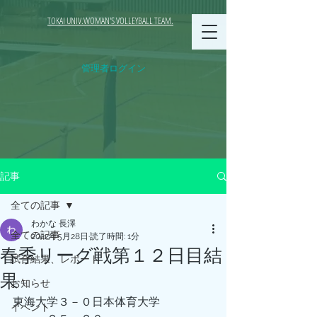
TOKAI UNIV.WOMAN'S VOLLEYBALL TEAM.
管理者ログイン
記事
全ての記事
わかな 長澤
全ての記事
2022年5月28日
読了時間: 1分
春季リーグ戦第１２日目結
試合結果、レポート
果
お知らせ
東海大学３－０日本体育大学
イベント