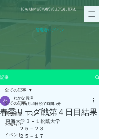
TOKAI UNIV.WOMAN'S VOLLEYBALL TEAM.
管理者ログイン
記事
全ての記事
わかな 長澤
全ての記事
2023年4月16日
読了時間: 1分
春季リーグ戦第４日目結果
試合結果、レポート
東海大学３－１松蔭大学
お知らせ
           ２５－２３
イベント
           ２５－１７