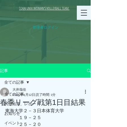
TOKAI UNIV.WOMAN'S VOLLEYBALL TEAM.
管理者ログイン
記事
全ての記事
大井哉佳
全ての記事
2025年4月12日
読了時間: 1分
春季リーグ戦第1日目結果
試合結果、レポート
東海大学２－３日本体育大学
お知らせ
　　　１９－２５
イベント
　　　２５－２０