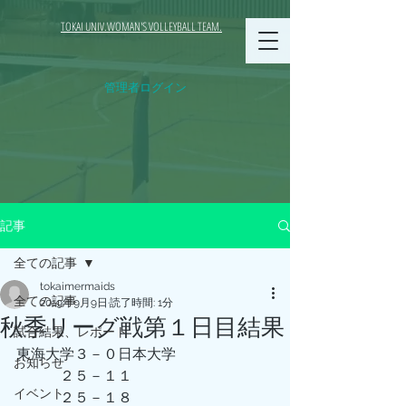
TOKAI UNIV.WOMAN'S VOLLEYBALL TEAM.
管理者ログイン
記事
全ての記事
tokaimermaids
全ての記事
2019年9月9日
読了時間: 1分
秋季リーグ戦第１日目結果
試合結果、レポート
東海大学３－０日本大学
お知らせ
　　　２５－１１
イベント
　　　２５－１８