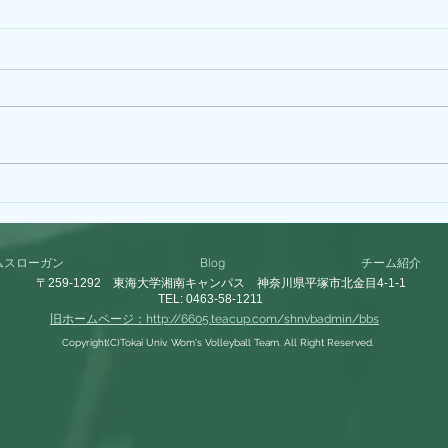
ナコ（体２）BIRTH
サエ
DAY！！！
DA
ムスローガン
Blog
チーム紹介
〒259-1292 東海大学湘南キャンパス 神奈川県平塚市北金目4-1-1
TEL: 0463-58-1211
旧ホームページ：http://6605.teacup.com/shnvbadmin/bbs
Copyright(C)Tokai Univ. Wom's Volleyball Team. All Right Reserved.