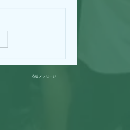
（体４）BIRTH
Y！！！
応援メッセージ