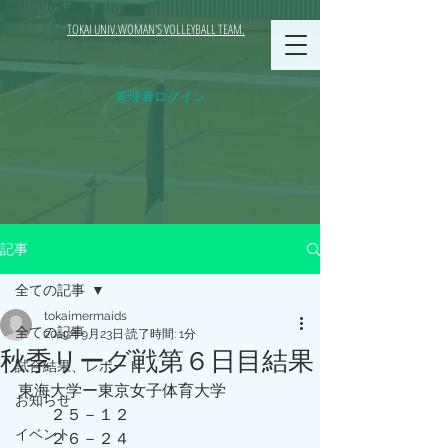
TOKAI UNIV.WOMAN'S VOLLEYBALL TEAM.
管理者ログイン
記事
全ての記事
tokaimermaids
全ての記事
2019年9月23日
読了時間: 1分
秋季リーグ戦第６日目結果
試合結果、レポート
東海大学ー東京女子体育大学
お知らせ
　　２５－１２
イベント
　　２６－２４