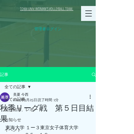
TOKAI UNIV.WOMAN'S VOLLEYBALL TEAM.
管理者ログイン
記事
全ての記事
美夏 今西
全ての記事
2021年9月25日
読了時間: 1分
秋季リーグ戦 第５日目結
試合結果、レポート
果
お知らせ
東海大学 １ー３東京女子体育大学
イベント