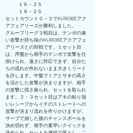
           １６－２５
           １８－２５
セットカウント０－３でKUROBEアク
アフェアリーズが勝利しました。
グループリーグ３戦目は、テンポの速
い攻撃が持ち味のKUROBEアクアフェ
アリーズとの対戦です。１セット目
は、序盤から相手のテンポで攻撃を仕
掛けられ、速さに対応できず、自分た
ちの流れが作れないまま大きくリード
を許します。中盤でミアとサキの高さ
を活かした攻撃が決まりますが、相手
の攻撃に揺さ振られ、セットを取られ
ます。２・３セット目はアキの粘り強
いレシーブからイチのストレートへの
攻撃が決まり流れを作りかけますが、
サーブで崩した後のチャンスボールを
決め切れず、相手の素早いクイックを
決められ、セットを連続で落とし、こ