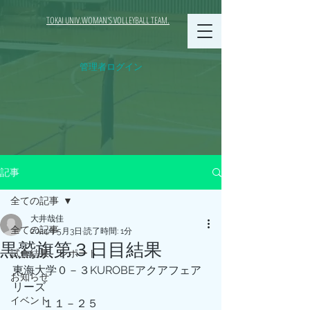
TOKAI UNIV.WOMAN'S VOLLEYBALL TEAM.
管理者ログイン
記事
全ての記事
大井哉佳
全ての記事
2024年5月3日
読了時間: 1分
黒鷲旗第３日目結果
試合結果、レポート
東海大学０－３KUROBEアクアフェア
お知らせ
リーズ
イベント
           １１－２５