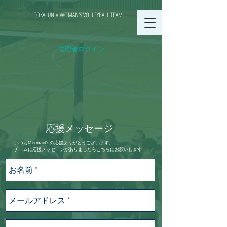
TOKAI UNIV.WOMAN'S VOLLEYBALL TEAM.
管理者ログイン
​応援メッセージ
​いつもMermaid'sの応援ありがとうございます。
チーム
に応援メッセージがありましたらこちらに
お願いします！