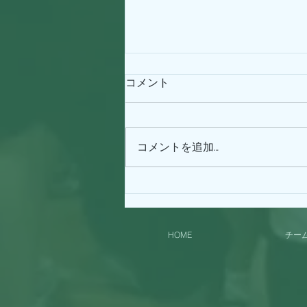
コメント
コメントを追加…
マイ（体２）BIRTH
DAY！！！
HOME
チー