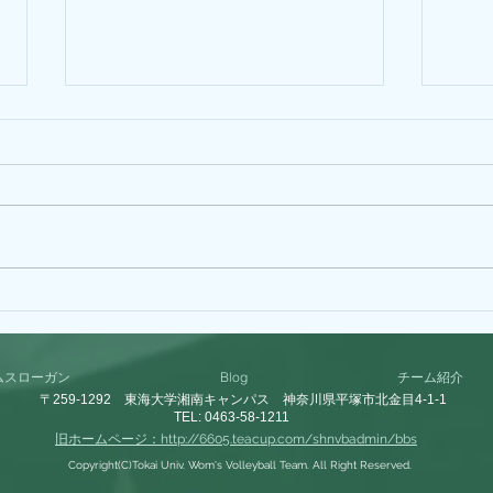
ナコ（体２）BIRTH
サエ
DAY！！！
DA
ムスローガン
Blog
チーム紹介
〒259-1292 東海大学湘南キャンパス 神奈川県平塚市北金目4-1-1
TEL: 0463-58-1211
旧ホームページ：http://6605.teacup.com/shnvbadmin/bbs
Copyright(C)Tokai Univ. Wom's Volleyball Team. All Right Reserved.