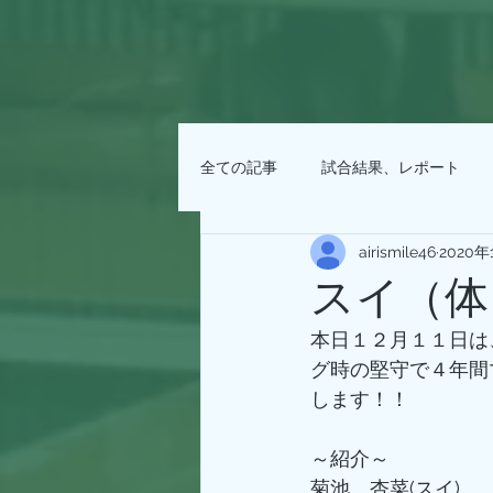
全ての記事
試合結果、レポート
airismile46
2020年
スイ（体４）
本日１２月１１日は
グ時の堅守で４年間
します！！
～紹介～
菊池　杏菜(スイ)