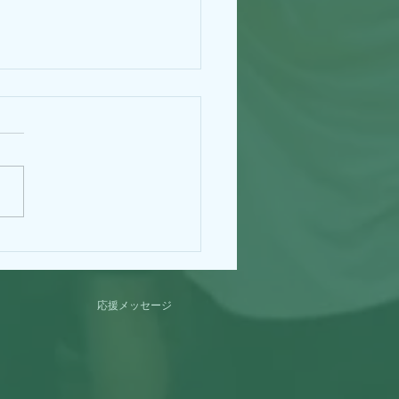
（体４）BIRTH
Y！！！
応援メッセージ