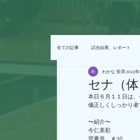
全ての記事
試合結果、レポート
わかな 長澤
2022
セナ（体１
本日６月１１日は、
儀正しくしっかり者
〜紹介〜
今仁美彩
背番号　＃36